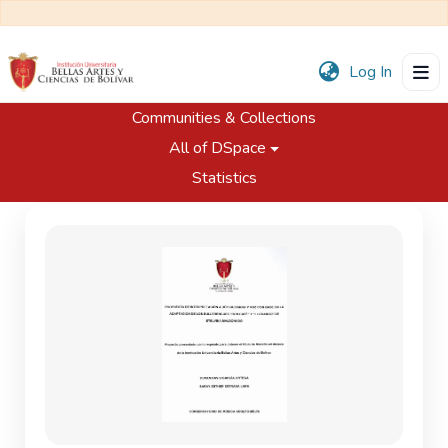
(current
Log In
Communities & Collections
Home
Trabajos de Grado
Programa de Música
All of DSpace
Propuesta de interpretación a dúo guitarra y voz con base en la adaptación de los bullerengues Ron Café y Llorando de Etelvina Maldonado
Statistics