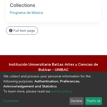
Collections
Programa de Música
Full item page
Institución Universitaria Bellas Artes y Ciencias de
Bolívar - UNIBAC
Calle de la Merced No. 7-37, Centro Histórico, Cartagena de
We collect and process your personal information for the
Indias, Bolívar – Colombia
following purposes:
Authentication, Preferences,
Acknowledgement and Statistics
.
Tel: (+57 5) 664 2471 | contacto@unibac.edu.co
To learn more, please read our
privacy policy
.
© 2026 UNIBAC. Todos los derechos reservados.
Implementado y con soporte de
Biblioweb
Customize
Decline
That's ok