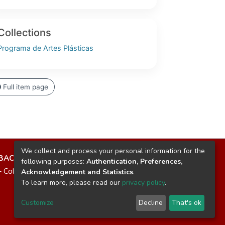
Collections
Programa de Artes Plásticas
Full item page
We collect and process your personal information for the
IBAC
following purposes:
Authentication, Preferences,
 – Colombia
Acknowledgement and Statistics
.
To learn more, please read our
privacy policy
.
Customize
Decline
That's ok