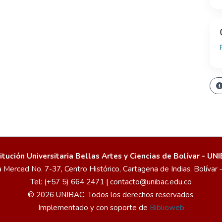
titución Universitaria Bellas Artes y Ciencias de Bolívar - UN
a Merced No. 7-37, Centro Histórico, Cartagena de Indias, Bolívar
Tel: (+57 5) 664 2471 | contacto@unibac.edu.co
© 2026 UNIBAC. Todos los derechos reservados.
Implementado y con soporte de
Biblioweb