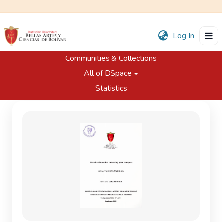
(current
Log In
Communities & Collections
Home
Trabajos de Grado
Programa de Música
All of DSpace
Estudio alternativo de buzzing para trompeta
Statistics