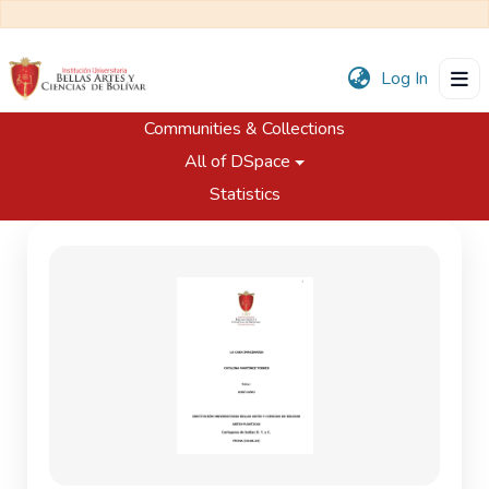
(current
Log In
Communities & Collections
Home
Trabajos de Grado
All of DSpace
Programa de Artes Plásticas
La casa imaginaria
Statistics