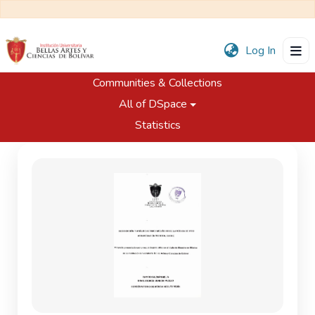
(current
Log In
Communities & Collections
Home
Trabajos de Grado
Programa de Música
All of DSpace
Descripción y análisis rítmico melódico de la música de Pito atravesao en Morroa, Sucre
Statistics